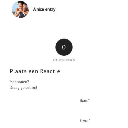
A nice entry
0
ANTWOORDEN
Plaats een Reactie
Meepraten?
Draag gerust bij!
*
Naam
*
E-mail