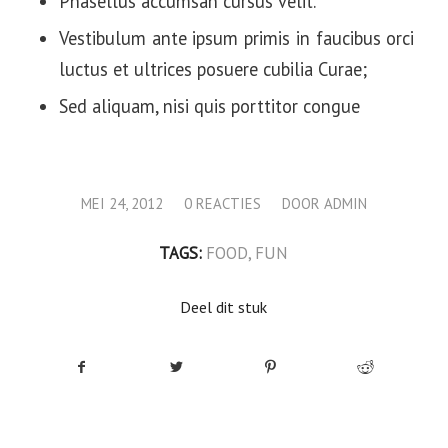
Phasellus accumsan cursus velit.
Vestibulum ante ipsum primis in faucibus orci
luctus et ultrices posuere cubilia Curae;
Sed aliquam, nisi quis porttitor congue
/
/
MEI 24, 2012
0 REACTIES
DOOR
ADMIN
TAGS:
FOOD
,
FUN
Deel dit stuk