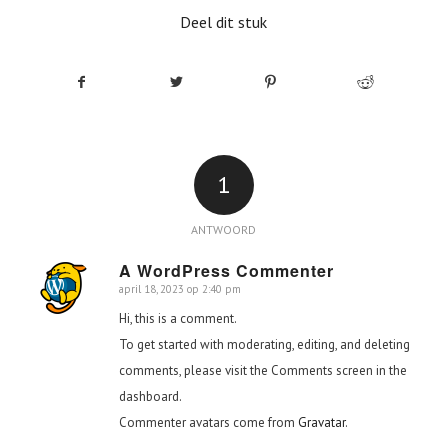
Deel dit stuk
1
ANTWOORD
A WordPress Commenter
april 18, 2023 op 2:40 pm
zegt:
Hi, this is a comment.
To get started with moderating, editing, and deleting
comments, please visit the Comments screen in the
dashboard.
Commenter avatars come from
Gravatar
.